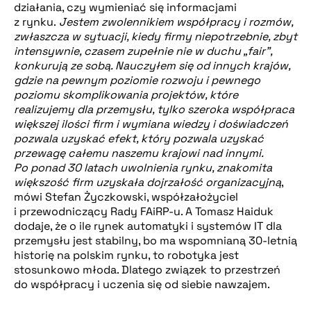
działania, czy wymieniać się informacjami
z rynku.
Jestem zwolennikiem współpracy i rozmów,
zwłaszcza w sytuacji, kiedy firmy niepotrzebnie, zbyt
intensywnie, czasem zupełnie nie w duchu „fair”,
konkurują ze sobą. Nauczyłem się od innych krajów,
gdzie na pewnym poziomie rozwoju i pewnego
poziomu skomplikowania projektów, które
realizujemy dla przemysłu, tylko szeroka współpraca
większej ilości firm i wymiana wiedzy i doświadczeń
pozwala uzyskać efekt, który pozwala uzyskać
przewagę całemu naszemu krajowi nad innymi.
Po ponad 30 latach uwolnienia rynku, znakomita
większość firm uzyskała dojrzałość organizacyjną
,
mówi Stefan Życzkowski, współzałożyciel
i przewodniczący Rady FAiRP-u. A Tomasz Haiduk
dodaje, że o ile rynek automatyki i systemów IT dla
przemysłu jest stabilny, bo ma wspomnianą 30-letnią
historię na polskim rynku, to robotyka jest
stosunkowo młoda. Dlatego związek to przestrzeń
do współpracy i uczenia się od siebie nawzajem.