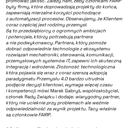
promować jakość.
Zależy nam, żeby członkami FAIRP
były firmy, które doprowadzają projekty do końca,
zapewniają mierzalne korzyści pochodzące
z automatyzacji procesów. Obserwujemy, że Klientem
coraz częściej jest rodzimy przemysł.
Są to przedsiębiorcy o ogromnych ambicjach
i potencjale, którzy potrzebują partnera
a nie podwykonawcy. Partnera, który pomoże
dobrać odpowiednie technologie z ekosystemu
rozwiązań mechatroniki, sterowania, komunikacji,
przemysłowych systemów IT, zapewni ich skuteczną
integrację i wdrożenie. Złożoność technologiczna
która pojawia się wraz z coraz szerszą adopcją
paradygmatu Przemysłu 4.0 bardzo utrudnia
podjęcie decyzji klientowi, wymaga więcej czasu
i kompetencji
. mówi Marek Gabryś, współzałożyciel,
członek Rady Związku i dodaje:
wiarygodny partner,
który nie ucieknie przy problemach ale weźmie
odpowiedzialność za wynik projektu. Tacy właśnie
są członkowie FAIRP
.