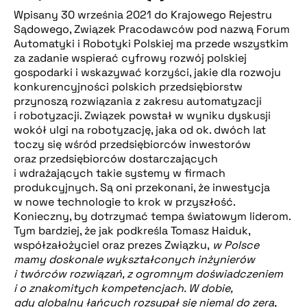
Wpisany 30 września 2021 do Krajowego Rejestru
Sądowego, Związek Pracodawców pod nazwą Forum
Automatyki i Robotyki Polskiej ma przede wszystkim
za zadanie wspierać cyfrowy rozwój polskiej
gospodarki i wskazywać korzyści, jakie dla rozwoju
konkurencyjności polskich przedsiębiorstw
przynoszą rozwiązania z zakresu automatyzacji
i robotyzacji. Związek powstał w wyniku dyskusji
wokół ulgi na robotyzację, jaka od ok. dwóch lat
toczy się wśród przedsiębiorców inwestorów
oraz przedsiębiorców dostarczających
i wdrażających takie systemy w firmach
produkcyjnych. Są oni przekonani, że inwestycja
w nowe technologie to krok w przyszłość.
Konieczny, by dotrzymać tempa światowym liderom.
Tym bardziej, że jak podkreśla Tomasz Haiduk,
współzałożyciel oraz prezes Związku,
w Polsce
mamy doskonale wykształconych inżynierów
i twórców rozwiązań, z ogromnym doświadczeniem
i o znakomitych kompetencjach. W dobie,
gdy globalny łańcuch rozsypał się niemal do zera,