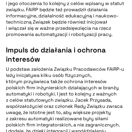
i jego otoczenia to kolejny z celów wpisany w statut
związku. FAiRP będzie też prowadził działania
informacyjne, działalność edukacyjną i naukowo-
techniczną Związek będzie również inicjował
i włączał się w ważne przedsięwzięcia na rzecz
promowania automatyzacji i robotyzacji pracy.
Impuls do działania i ochrona
interesów
U podstaw założenia Związku Pracodawców FAiRP-u
leży inicjatywa kilku osób fizycznych,
którym przyświeca także ochrona interesów
polskich firm inżynierskich działających w branży
automatyki i robotyki. I jest to kolejny z ważnych
z celów statutowych związku. Jacek Przysada,
współzałożyciel oraz członek Rady Związku zwraca
uwagę, że istotne jest to, aby większe projekty
z zakresu automatyki realizowane były siłami
polskich firm integratorskich, a nie zagranicznych.
I dodaje, że
dzięki integracji i współdziałaniu