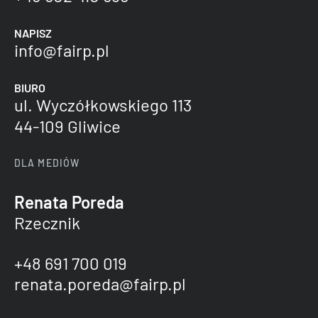
CENTRUM INŻYNIERYJNE
NAPISZ
info@fairp.pl
BIURO
CONTROL PROCES IT
ul. Wyczółkowskiego 113
44-109 Gliwice
CONTROL-SERVICE
DLA MEDIÓW
Renata Poreda
DENTEC ROBOTICS
Rzecznik
+48 691 700 019
DS-
renata.poreda@fairp.pl
TECHNIC