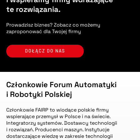
te rozwiązania.
Prowadzisz biznes? Zobacz co możemy
zaproponować dla Twojej firmy
DOŁĄCZ DO NAS
Członkowie Forum Automatyki
i Robotyki Polskiej
Członkowie FAIRP to wiodące polskie firmy
wspierające przemysł w Polsce i na świecie.
Integratorzy systemów. Dostawcy technologii
i rozwiązań. Producenci maszyn. Instytucje
dostarczające wiedzę w zakresie technologii