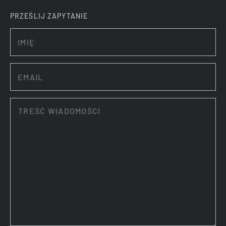
PRZEŚLIJ ZAPYTANIE
DYNACON
EDUCATION4INDUSTRY
ELPLC S.A.
ENCON
GIM