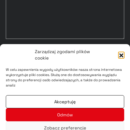
Zarządzaj zgodami plików
cookie
W celu zapewnienia wygody użytkowników nasza strona internetowa
wykorzystuje pliki cookies. Służą one do dostosowywania wyglądu
strony do preferencji osób odwiedzających, a także do prowadzenia
analiz
Dołącz do nas
i korzystaj z możliwości, jakie daje
Akceptuję
współpraca
Odmów
Zobacz preferencje