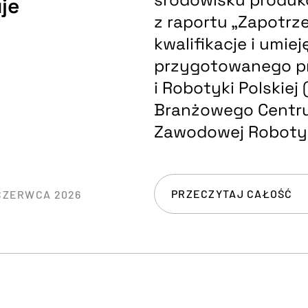
je
z raportu „Zapotrz
kwalifikacje i umie
przygotowanego pr
i Robotyki Polskiej
Branżowego Centru
Zawodowej Robotyk
PRZECZYTAJ CAŁOŚĆ
CZERWCA 2026