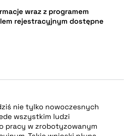
rmacje wraz z programem
elem rejestracyjnym dostępne
dziś nie tylko nowoczesnych
zede wszystkim ludzi
o pracy w zrobotyzowanym
yjnym. Takie wnioski płyną