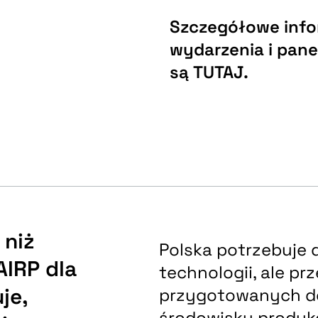
Szczegółowe info
wydarzenia i pan
są
TUTAJ
.
 niż
Polska potrzebuje 
AIRP dla
technologii, ale pr
je,
przygotowanych d
środowisku produkc