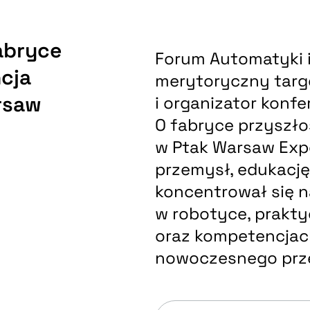
fabryce
Forum Automatyki i 
ncja
merytoryczny targ
rsaw
i organizator konfer
O fabryce przyszłoś
w Ptak Warsaw Exp
przemysł, edukację
koncentrował się 
w robotyce, prakt
oraz kompetencjac
nowoczesnego prz