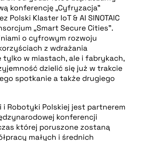
ą konferencję „Cyfryzacja”
 Polski Klaster IoT & AI SINOTAIC
sorcjum „Smart Secure Cities”.
piniami o cyfrowym rozwoju
 korzyściach z wdrażania
e tylko w miastach, ale i fabrykach,
yjemność dzielić się już w trakcie
ego spotkanie a także drugiego
i Robotyki Polskiej jest partnerem
ędzynarodowej konferencji
czas której poruszone zostaną
ółpracy małych i średnich