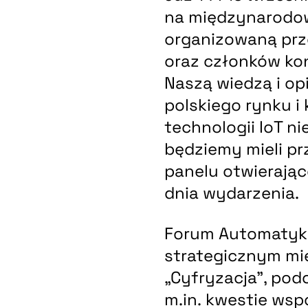
na międzynarodow
organizowaną przez
oraz członków kon
Naszą wiedzą i o
polskiego rynku i
technologii IoT ni
będziemy mieli prz
panelu otwierając
dnia wydarzenia.
Forum Automatyki 
strategicznym mi
„Cyfryzacja”, pod
m.in. kwestie wsp