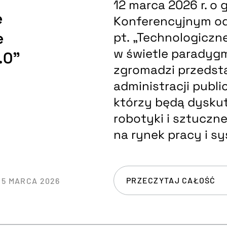
12 marca 2026 r. o
e
Konferencyjnym od
e
pt. „Technologiczn
w świetle paradyg
.0”
zgromadzi przedsta
administracji publi
którzy będą dysku
robotyki i sztuczne
na rynek pracy i s
PRZECZYTAJ CAŁOŚĆ
5 MARCA 2026