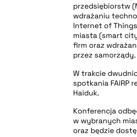
przedsiębiorstw 
wdrażaniu technol
Internet of Things
miasta (smart cit
firm oraz wdraża
przez samorządy.
W trakcie dwudn
spotkania FAiRP 
Haiduk.
Konferencja odbę
w wybranych mias
oraz będzie dostę