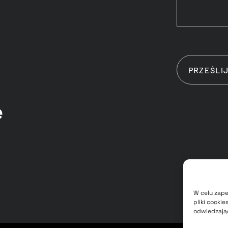
e
W celu zap
pliki cooki
odwiedzając