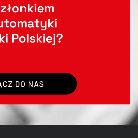
członkiem
utomatyki
i Polskiej?
ĄCZ DO NAS