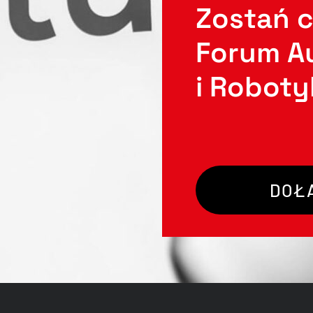
Zostań 
Forum A
i Robotyk
DOŁ