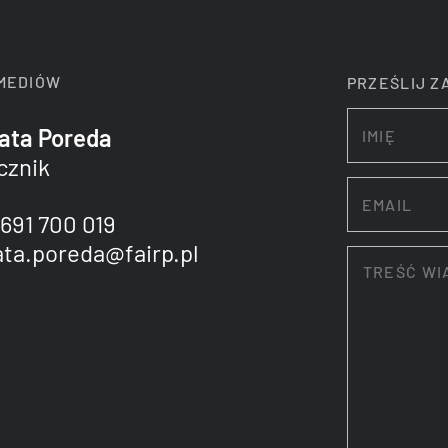
MEDIÓW
PRZEŚLIJ Z
ata Poreda
cznik
691 700 019
ata.poreda@fairp.pl